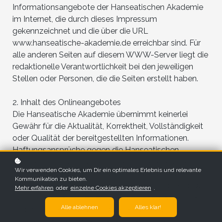
Informationsangebote der Hanseatischen Akademie
im Internet, die durch dieses Impressum
gekennzeichnet und die über die URL
www.hanseatische-akademie.de erreichbar sind. Für
alle anderen Seiten auf diesem WWW-Server liegt die
redaktionelle Verantwortlichkeit bei den jeweiligen
Stellen oder Personen, die die Seiten erstellt haben.
2. Inhalt des Onlineangebotes
Die Hanseatische Akademie übernimmt keinerlei
Gewähr für die Aktualität, Korrektheit, Vollständigkeit
oder Qualität der bereitgestellten Informationen.
Haftungsansprüche gegen die Hanseatischen
Akademie, die sich auf Schäden materieller oder
Wir verwenden Cookies, um Dir ein optimales Erlebnis und relevante
ideeller Art beziehen, die durch die Nutzung oder
Kommunikation zu bieten.
Nichtnutzung der dargebotenen Informationen bzw.
Mehr erfahren
oder
einzelne Cookies akzeptieren
.
durch die Nutzung fehlerhafter und unvollständiger
Alle ablehnen
Alles klar!
Informationen verursacht wurden, sind grundsätzlich
ausgeschlossen, sofern seitens der Hanseatischen